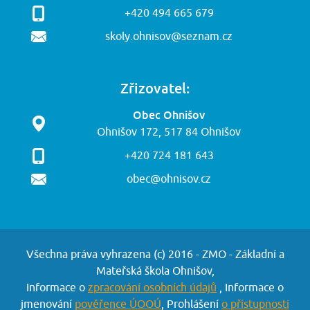
+420 494 665 679
skoly.ohnisov@seznam.cz
Zřizovatel:
Obec Ohnišov
Ohnišov 172, 517 84 Ohnišov
+420 724 181 643
obec@ohnisov.cz
Všechna práva vyhrazena (c) 2016 - ZMO - Základní a
Mateřská škola Ohnišov,
Informace o
zpracování osobních údajů
, Informace o
jmenování
pověřence ÚOOÚ
, Prohlášení
o přístupnosti