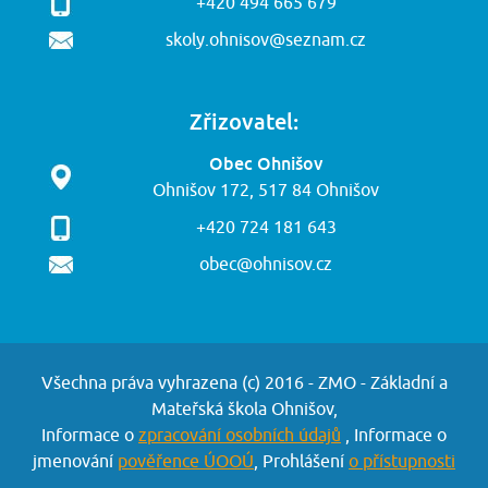
+420 494 665 679
skoly.ohnisov@seznam.cz
Zřizovatel:
Obec Ohnišov
Ohnišov 172, 517 84 Ohnišov
+420 724 181 643
obec@ohnisov.cz
Všechna práva vyhrazena (c) 2016 - ZMO - Základní a
Mateřská škola Ohnišov,
Informace o
zpracování osobních údajů
, Informace o
jmenování
pověřence ÚOOÚ
, Prohlášení
o přístupnosti