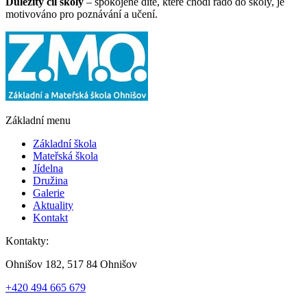
Důležitý cíl školy
– spokojené dítě, které chodí rádo do školy, je
motivováno pro poznávání a učení.
Základní menu
Základní škola
Mateřská škola
Jídelna
Družina
Galerie
Aktuality
Kontakt
Kontakty:
Ohnišov 182, 517 84 Ohnišov
+420 494 665 679