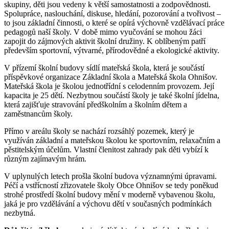
skupiny, děti jsou vedeny k větší samostatnosti a zodpovědnosti.
Spolupráce, naslouchání, diskuse, hledání, pozorování a tvořivost –
to jsou základní činnosti, o které se opírá výchovně vzdělávací práce
pedagogů naší školy. V době mimo vyučování se mohou žáci
zapojit do zájmových aktivit školní družiny. K oblíbeným patří
především sportovní, výtvarné, přírodovědné a ekologické aktivity.
V přízemí školní budovy sídlí mateřská škola, která je součástí
příspěvkové organizace Základní škola a Mateřská škola Ohnišov.
Mateřská škola je školou jednotřídní s celodenním provozem. Její
kapacita je 25 dětí. Nezbytnou součástí školy je také školní jídelna,
která zajišťuje stravování předškolním a školním dětem a
zaměstnancům školy.
Přímo v areálu školy se nachází rozsáhlý pozemek, který je
využíván základní a mateřskou školou ke sportovním, relaxačním a
pěstitelským účelům. Vlastní členitost zahrady pak děti vybízí k
různým zajímavým hrám.
V uplynulých letech prošla školní budova významnými úpravami.
Péčí a vstřícností zřizovatele školy Obce Ohnišov se tedy poněkud
strohé prostředí školní budovy mění v moderně vybavenou školu,
jaká je pro vzdělávání a výchovu dětí v současných podmínkách
nezbytná.