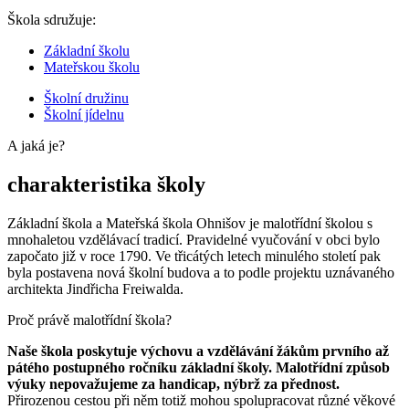
Škola sdružuje:
Základní školu
Mateřskou školu
Školní družinu
Školní jídelnu
A jaká je?
charakteristika školy
Základní škola a Mateřská škola Ohnišov je malotřídní školou s
mnohaletou vzdělávací tradicí. Pravidelné vyučování v obci bylo
započato již v roce 1790. Ve třicátých letech minulého století pak
byla postavena nová školní budova a to podle projektu uznávaného
architekta Jindřicha Freiwalda.
Proč právě malotřídní škola?
Naše škola poskytuje výchovu a vzdělávání žákům prvního až
pátého postupného ročníku základní školy. Malotřídní způsob
výuky nepovažujeme za handicap, nýbrž za přednost.
Přirozenou cestou při něm totiž mohou spolupracovat různé věkové