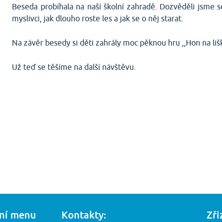
Beseda probíhala na naší školní zahradě. Dozvěděli jsme se
myslivci, jak dlouho roste les a jak se o něj starat.
Na závěr besedy si děti zahrály moc pěknou hru ,,Hon na liš
Už teď se těšíme na další návštěvu.
ní menu
Kontakty:
Zři