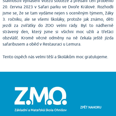
Slavnostní vyhlášení vítězů soutěže a předání cen proběhlo
20. června 2023 v Safari parku ve Dvoře Králové. Rozhodli
jsme se, že se tam vydáme nejen s oceněným týmem, žáky
3. ročníku, ale se všemi školáky, protože jak známo, děti
jezdí za zvířátky do ZOO velmi rády. Byl to nádherně
strávený den, který jsme si všichni moc užili a třeťáci
obzvlášť. Kromě věcné odměny na ně čekala ještě jízda
safaribusem a oběd v Restauraci u Lemura.
Tento úspěch nás velmi těší a školákům moc gratulujeme.
ZPĚT NAHORU