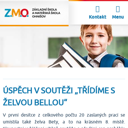
Kontakt
Menu
ÚSPĚCH V SOUTĚŽI „TŘÍDÍME S
ŽELVOU BELLOU“
V první desítce z celkového počtu 20 zaslaných prací se
umístila také želva Bety, a to na krásném 8. místě.